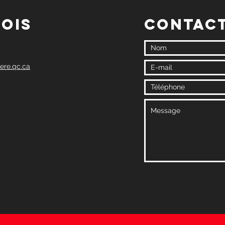
lois
Contac
ere.qc.ca