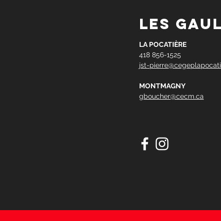
les gau
LA POCATIÈRE
418 856-1525
jst-pierre@cegeplapocati
MONTMAGNY
gboucher@cecm.ca