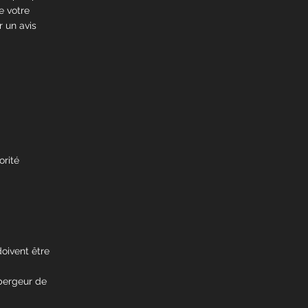
e votre
 un avis
orité
doivent être
bergeur de