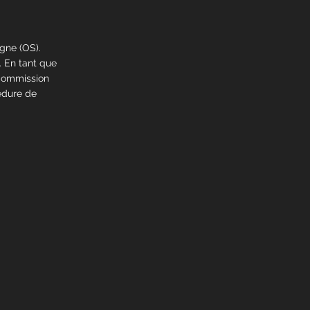
gne (OS).
. En tant que
a Commission
édure de