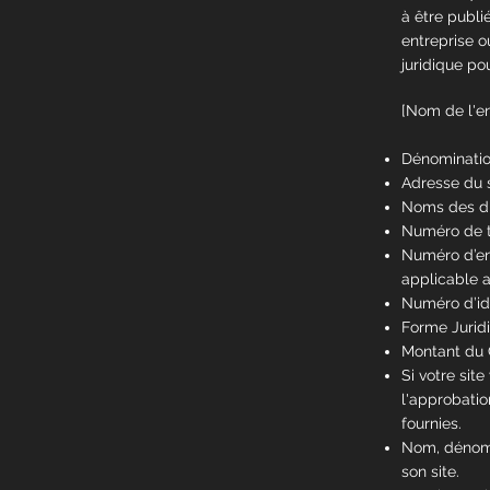
à être publi
entreprise 
juridique po
[Nom de l'en
Dénomination
Adresse du s
Noms des dir
Numéro de t
Numéro d’en
applicable a 
Numéro d’ide
Forme Juridi
Montant du C
Si votre sit
l'approbatio
fournies. ​​​
Nom, dénomi
son site.