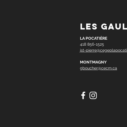
les gau
LA POCATIÈRE
418 856-1525
jst-pierre@cegeplapocati
MONTMAGNY
gboucher@cecm.ca