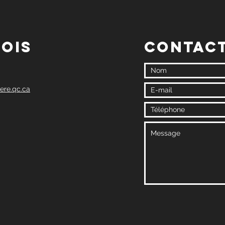
lois
Contac
ere.qc.ca