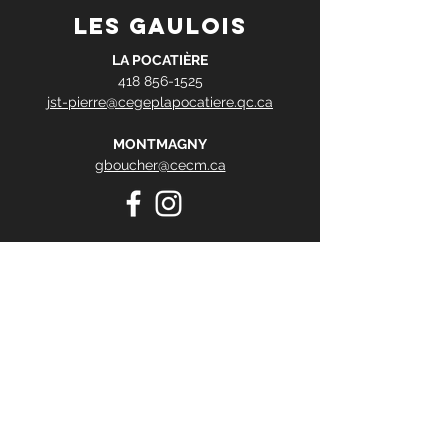
les gaulois
LA POCATIÈRE
418 856-1525
jst-pierre@cegeplapocatiere.qc.ca
MONTMAGNY
gboucher@cecm.ca
Contact