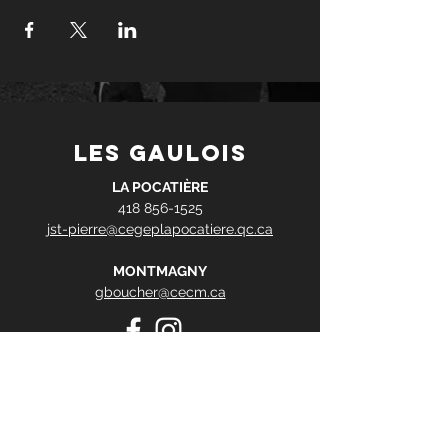
les gaulois
LA POCATIÈRE
418 856-1525
jst-pierre@cegeplapocatiere.qc.ca
MONTMAGNY
gboucher@cecm.ca
Contact