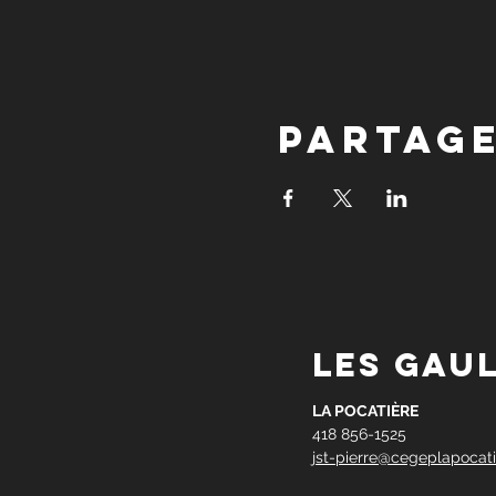
Partag
les gau
LA POCATIÈRE
418 856-1525
jst-pierre@cegeplapocati