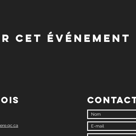
er cet événement
lois
Contac
ere.qc.ca