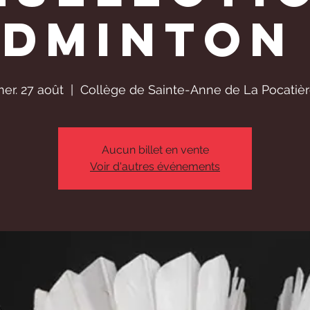
dminton 
er. 27 août
  |  
Collège de Sainte-Anne de La Pocatiè
Aucun billet en vente
Voir d'autres événements