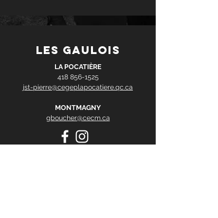
les gaulois
LA POCATIÈRE
418 856-1525
jst-pierre@cegeplapocatiere.qc.ca
MONTMAGNY
gboucher@cecm.ca
Contact