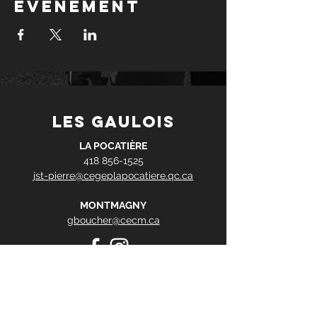
événement
les gaulois
LA POCATIÈRE
418 856-1525
jst-pierre@cegeplapocatiere.qc.ca
MONTMAGNY
gboucher@cecm.ca
Contact