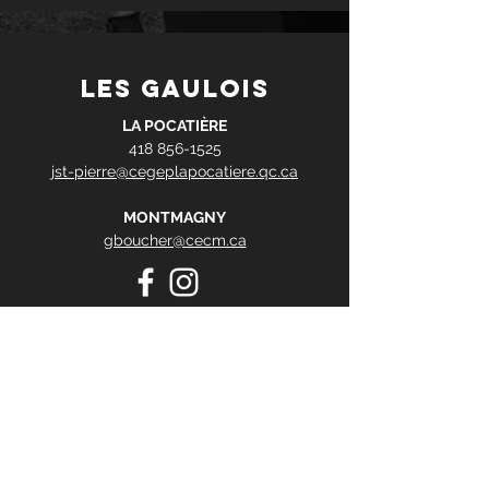
les gaulois
LA POCATIÈRE
418 856-1525
jst-pierre@cegeplapocatiere.qc.ca
MONTMAGNY
gboucher@cecm.ca
Contact