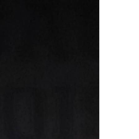
niveau, tout en favorisant la poursuite des
études en région. « Avec l’ajout du golf comme
sport d’excellence, le campus de Montmagny
devient un pôle unique pour les jeu