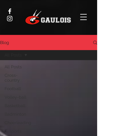
Blog
All Posts
All Posts
Cross-
country
Football
Volley-ball
Basketball
Badminton
Cheerleading
E-sports