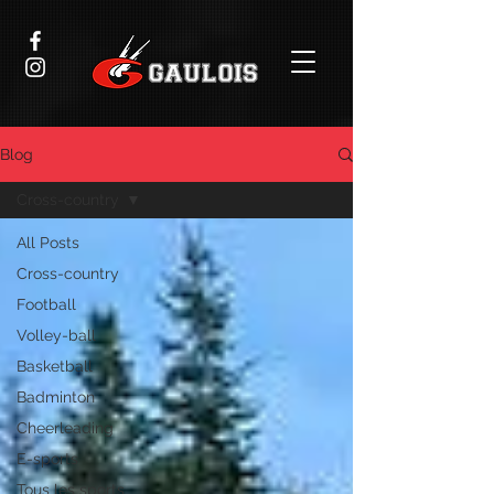
Blog
Cross-country
All Posts
Cross-country
Football
Volley-ball
Basketball
Badminton
Cheerleading
E-sports
Tous les sports